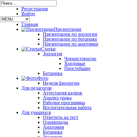
Регистрация
Войти
Главная
Презентации
Презентации по зоологии
Презентации по ботанике
Презентации по анатомии
Статьи
Зоология
Членистоногие
Хордовые
Простейшие
Ботаника
Фото
Неделя Биологии
Для педагогов
Аттестация кадров
Анализ урока
Рабочие программы
Воспитательная работа
Для учащихся
Ответить на тест
Олимпиады
Анатомия
Ботаника
Зоология