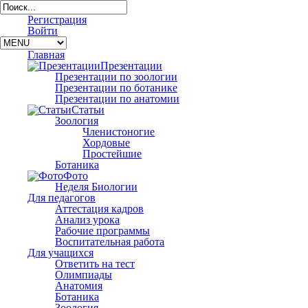
Регистрация
Войти
Главная
Презентации
Презентации по зоологии
Презентации по ботанике
Презентации по анатомии
Статьи
Зоология
Членистоногие
Хордовые
Простейшие
Ботаника
Фото
Неделя Биологии
Для педагогов
Аттестация кадров
Анализ урока
Рабочие программы
Воспитательная работа
Для учащихся
Ответить на тест
Олимпиады
Анатомия
Ботаника
Зоология