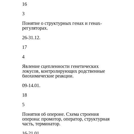
16
3
Понятие о структурных генах и генах-
регуляторах.
26-31.12.
17
4
Явление сцепленности генетических
локусов, контролирующих родственные
биохимические реакции.
09-14.01.
18
5
Понятия об опероне. Схема строения
оперона: промотор, опера­тор, структурная
часть, терминатор.
16-21.01.