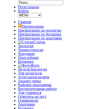
Регистрация
Войти
Главная
Презентации
Презентации по зоологии
Презентации по ботанике
Презентации по анатомии
Статьи
Зоология
Членистоногие
Хордовые
Простейшие
Ботаника
Фото
Неделя Биологии
Для педагогов
Аттестация кадров
Анализ урока
Рабочие программы
Воспитательная работа
Для учащихся
Ответить на тест
Олимпиады
Анатомия
Ботаника