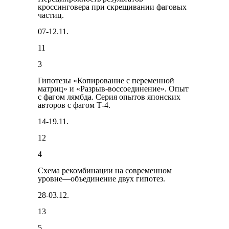
кроссинговера при скрещивании фаговых
частиц.
07-12.11.
11
3
Гипотезы «Копирование с переменной
матриц» и «Раз­рыв-воссоединение». Опыт
с фагом лямбда. Серия опытов япон­ских
авторов с фагом Т-4.
14-19.11.
12
4
Схема рекомбинации на современном
уровне—объединение двух гипотез.
28-03.12.
13
5