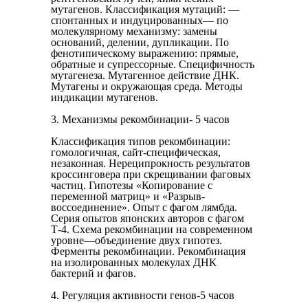
мутагенов. Классификация мутаций: —
спонтанных и индуциро­ванных— по
молекулярному механизму: замены
оснований, деле­нии, дупликации. По
фенотипическому выражению: прямые,
обратные и супрессорные. Специфичность
мутагенеза. Мутагенное действие ДНК.
Мутагены и окружающая среда. Методы
индика­ции мутагенов.
3. Механизмы рекомбинации- 5 часов
Классификация типов рекомби­нации:
гомологичная, сайт-специфическая,
незаконная. Нереципрокность результатов
кроссинговера при скрещивании фаговых
частиц. Гипотезы «Копирование с
переменной матриц» и «Раз­рыв-
воссоединение». Опыт с фагом лямбда.
Серия опытов япон­ских авторов с фагом
Т-4. Схема рекомбинации на современном
уровне—объединение двух гипотез.
Ферменты рекомбинации. Рекомбинация
на изолированных молекулах ДНК
бактерий и фагов.
4. Регуляция активности генов-5 часов