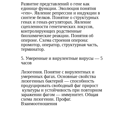
Развитие представлений о ге­не как
единице функции. Эволюция понятия
«ген». Явление ре­прессии и индукции в
синтезе белков. Понятие о структурных
генах и генах-регуляторах. Явление
сцепленности генетических локусов,
контролирующих родственные
биохимические реакции. Понятия об
опероне. Схема строения оперона:
промотор, опера­тор, структурная часть,
терминатор.
5. Умеренные и вирулентные вирусы — 5
часов
Лизогения. Понятие с вирулентных и
умеренных фагах. Основные свойства
лизогенных бактерий — способность
продуцировать свободный фаг прирост
культуры и устойчивость при повторном
заражении фагом — иммунитет. Общая
схема лизогении. Профаг.
Взаимоотношения