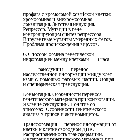
профага с хромосомой хозяйской клетки:
хромосомная и внехромосомная
локализация. Зиготная индукция.
Репрессор. Мутации в гене,
контролирующем синтез репрессора.
Вирулентные мутанты умеренных фагов.
Проблема происхождения вирусов.
6. Способы обмена генетической
информацией между клетками — 3 часа
Трансдукция — перенос
наследственной информации между клет­
ками с. помощью фаговых частиц. Общая
и специфическая транс­дукция.
Конъюгация. Особенности переноса
генетического материала при конъюгации.
Явление сексдукции. Понятие об
эписомах. Осо­бенности генетического
анализа у грибов и актиномицетов.
Трансформация — перенос информации от
клетки к клетке свободной ДНК.
Распространенность трансформации.
Интеграция генетического материала при