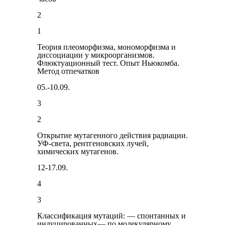
2
1
Теория плеоморфизма, мономорфизма и
диссоциации у микроорганизмов.
Флюктуационный тест. Опыт Ньюкомба.
Метод отпечатков
05.-10.09.
3
2
Открытие мутаген­ного действия радиации.
УФ-света, рентгеновских лучей,
химических мутагенов.
12-17.09.
4
3
Классификация мутаций: — спонтанных и
индуциро­ванных— по молекулярному