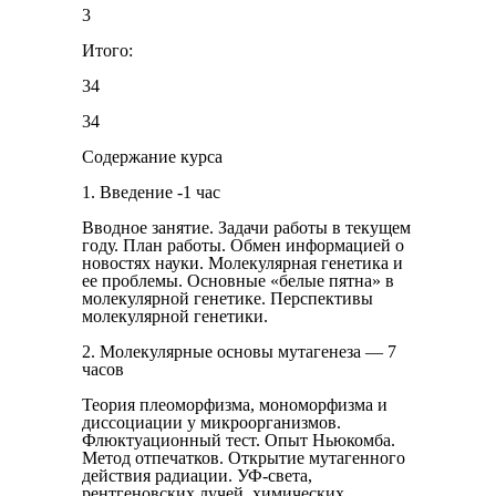
3
Итого:
34
34
Содержание курса
1. Введение -1 час
Вводное занятие. Задачи работы в текущем
году. План работы. Обмен информацией о
новостях науки. Молекулярная гене­тика и
ее проблемы. Основные «белые пятна» в
молекулярной ге­нетике. Перспективы
молекулярной генетики.
2. Молекулярные основы мутагенеза — 7
часов
Теория плеоморфизма, мономорфизма и
диссоциации у микроорганизмов.
Флюктуационный тест. Опыт Ньюкомба.
Метод отпечатков. Открытие мутаген­ного
действия радиации. УФ-света,
рентгеновских лучей, химических