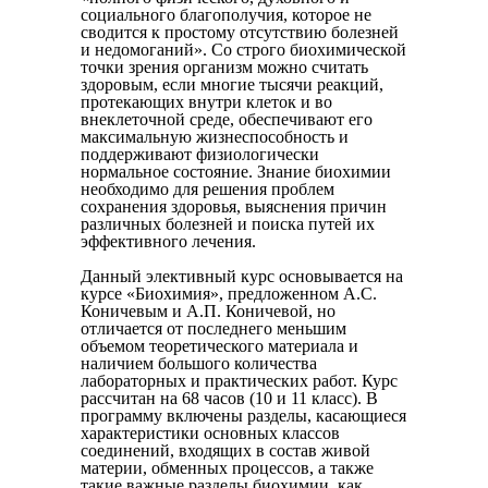
социального благополучия, которое не
сводится к простому отсутствию болезней
и недомоганий». Со строго биохимической
точки зрения организм можно считать
здоровым, если многие тысячи реакций,
протекающих внутри клеток и во
внеклеточной среде, обеспечивают его
максимальную жизнеспособность и
поддерживают физиологически
нормальное состояние. Знание биохимии
необходимо для решения проблем
сохранения здоровья, выяснения причин
различных болезней и поиска путей их
эффективного лечения.
Данный элективный курс основывается на
курсе «Биохимия», предложенном А.С.
Коничевым и А.П. Коничевой, но
отличается от последнего меньшим
объемом теоретического материала и
наличием большого количества
лабораторных и практических работ. Курс
рассчитан на 68 часов (10 и 11 класс). В
программу включены разделы, касающиеся
характеристики основных классов
соединений, входящих в состав живой
материи, обменных процессов, а также
такие важные разделы биохимии, как