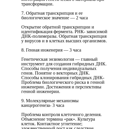
трансформации.
7. Обратная транскрипция и ее
биологическое значение — 2 часа
От­крытие обратной транскрипции и
идентификация фермента. РНК- зависимой
ДНК-полимеразы. Обратная транскрипция
у вирусов и в клетках высших организмов.
8. Генная инженерия — 3 часа
Генетическая энзимология — главный
инструмент для создания гибридных ДНК.
Способы получения индивидуальных
генов. Понятие о векторных ДНК.
Способы кло­нирования гибридных ДНК-
Проблема биологического риска в генной
инженерии. Достижения и перспективы
генной инженерии.
9. Молекулярные механизмы
канцерогенеза- 3 часа
Проблема конт­роля клеточного деления.
Объяснение термина «рак». Культура
клеток. Контактное угнетение;
злокачественный рост как след­ствие