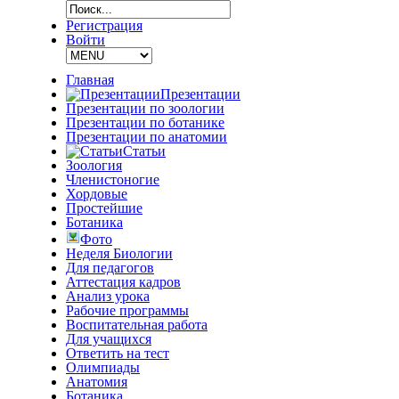
Регистрация
Войти
Главная
Презентации
Презентации по зоологии
Презентации по ботанике
Презентации по анатомии
Статьи
Зоология
Членистоногие
Хордовые
Простейшие
Ботаника
Фото
Неделя Биологии
Для педагогов
Аттестация кадров
Анализ урока
Рабочие программы
Воспитательная работа
Для учащихся
Ответить на тест
Олимпиады
Анатомия
Ботаника