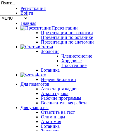
Регистрация
Войти
Главная
Презентации
Презентации по зоологии
Презентации по ботанике
Презентации по анатомии
Статьи
Зоология
Членистоногие
Хордовые
Простейшие
Ботаника
Фото
Неделя Биологии
Для педагогов
Аттестация кадров
Анализ урока
Рабочие программы
Воспитательная работа
Для учащихся
Ответить на тест
Олимпиады
Анатомия
Ботаника
Зоология