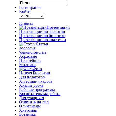
Регистрация
Войти
Главная
Презентации
Презентации по зоологии
Презентации по ботанике
Презентации по анатомии
Статьи
Зоология
Членистоногие
Хордовые
Простейшие
Ботаника
Фото
Неделя Биологии
Для педагогов
Аттестация кадров
Анализ урока
Рабочие программы
Воспитательная работа
Для учащихся
Ответить на тест
Олимпиады
Анатомия
Ботаника