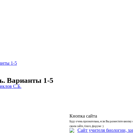
анты 1-5
. Варианты 1-5
иклов С.Б.
Кнопка сайта
Буду очень признательна, если Вы разместите кнопку 
своем сайте, блоге, форуме :)