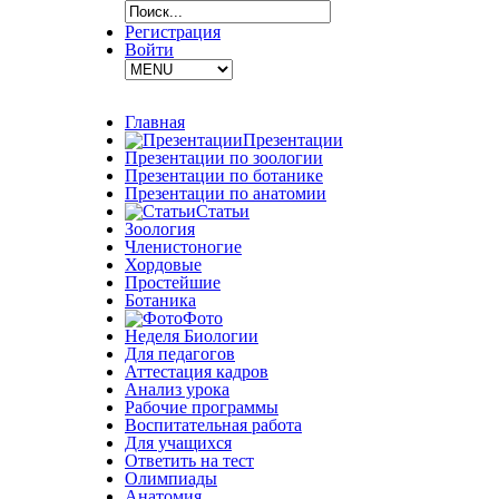
Регистрация
Войти
Главная
Презентации
Презентации по зоологии
Презентации по ботанике
Презентации по анатомии
Статьи
Зоология
Членистоногие
Хордовые
Простейшие
Ботаника
Фото
Неделя Биологии
Для педагогов
Аттестация кадров
Анализ урока
Рабочие программы
Воспитательная работа
Для учащихся
Ответить на тест
Олимпиады
Анатомия