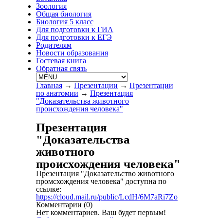
Зоология
Общая биология
Биология 5 класс
Для подготовки к ГИА
Для подготовки к ЕГЭ
Родителям
Новости образования
Гостевая книга
Обратная связь
Главная
→
Презентации
→
Презентации
по анатомии
→
Презентация
"Доказательства животного
происхождения человека"
Презентация
"Доказательства
животного
происхождения человека"
Презентация "Доказательство животного
промсхождения человека" доступна по
ссылке:
https://cloud.mail.ru/public/LcdH/6M7aRi7Zo
Комментарии (
0
)
Нет комментариев. Ваш будет первым!