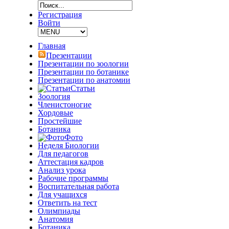
Регистрация
Войти
Главная
Презентации
Презентации по зоологии
Презентации по ботанике
Презентации по анатомии
Статьи
Зоология
Членистоногие
Хордовые
Простейшие
Ботаника
Фото
Неделя Биологии
Для педагогов
Аттестация кадров
Анализ урока
Рабочие программы
Воспитательная работа
Для учащихся
Ответить на тест
Олимпиады
Анатомия
Ботаника