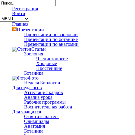
Регистрация
Войти
Главная
Презентации
Презентации по зоологии
Презентации по ботанике
Презентации по анатомии
Статьи
Зоология
Членистоногие
Хордовые
Простейшие
Ботаника
Фото
Неделя Биологии
Для педагогов
Аттестация кадров
Анализ урока
Рабочие программы
Воспитательная работа
Для учащихся
Ответить на тест
Олимпиады
Анатомия
Ботаника